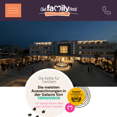
ITA
ENG
DEU
FRA
Dienstleistungen
Restaurant
Zimmer und Aparthotel
Swimmingpool
Animation
Angebote
Attraktionen