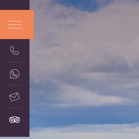
ITA
LIANO
ENG
LISH
DEU
TSCH
FRA
NÇAIS