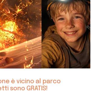
ione è vicino al parco
etti sono GRATIS!