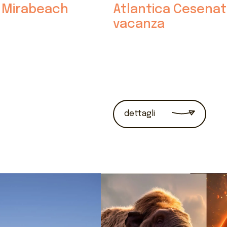
 e Mirabeach
Atlantica Cesenati
vacanza
dettagli