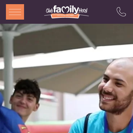
ITA
ENG
DEU
FRA
Servizi
Ristorante
Camere e Aparthotel
Piscina
Animazione
Offerte
Attrazioni