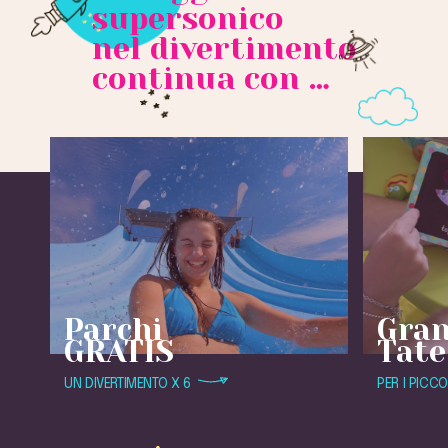
supersonico
nel divertimento
continua con …
Parchi
Gran
GRATIS
Tate
UN DIVERTIMENTO X 6
PER I PICCO