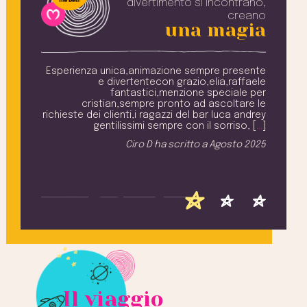
divertimento si incontrano,
creano
una magia
amily
Esperienza unica,animazione sempre presente
Tu
onale
e divertentecon grazio,elia,raffaele
ci
ion e
fantastici,menzione speciale per
bili,
cristian,sempre pronto ad ascoltare le
sc
re la
richieste dei clienti,i ragazzi del bar luca andrey
cuore
gentilissimi sempre con il sorriso, [
…
]
siete
Ciro D
ha scritto a
Agosto 2025
to di
[
…
]
2025
Il viaggio