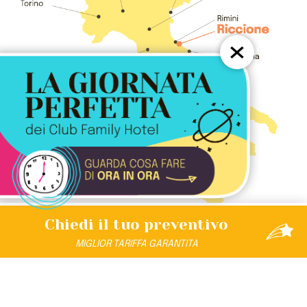
×
Chiedi il tuo
preventivo
MIGLIOR
TARIFFA
GARANTITA
SCOPRI L’UNIVERSO