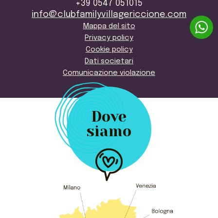
+39 0547 051015
info@clubfamilyvillagericcione.com
Mappa del sito
Privacy policy
Cookie policy
Dati societari
Comunicazione violazione
Dove
siamo