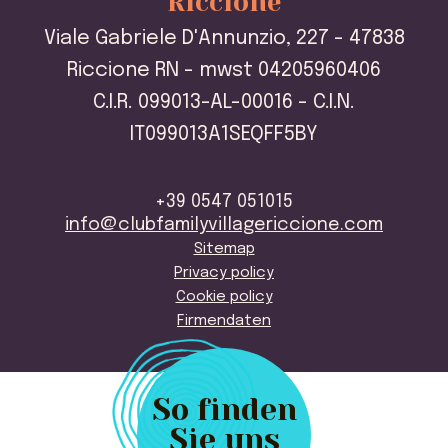
Riccione
Viale Gabriele D'Annunzio, 227 - 47838
Riccione RN - mwst 04205960406
C.I.R. 099013-AL-00016 - C.I.N.
IT099013A1SEQFF5BY
+39 0547 051015
info@clubfamilyvillagericcione.com
Sitemap
Privacy policy
Cookie policy
Firmendaten
So finden
Sie uns