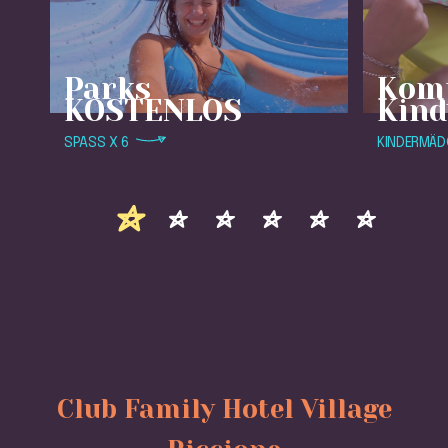
Parks
Kom
KOSTENLOS
Kin
SPASS X 6
KINDERMÄDC
Club Family Hotel Village