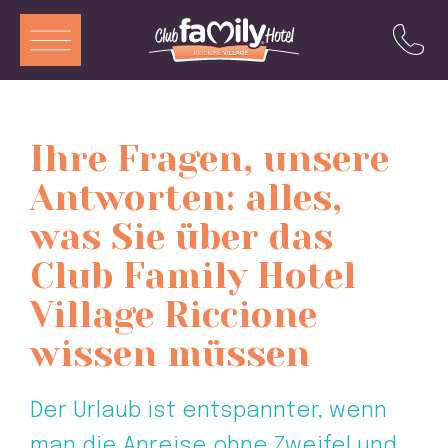
ITA
ENG
DEU
FRA
Ihre Fragen, unsere
Dienstleistungen
Antworten: alles,
Restaurant
was Sie über das
Zimmer und Aparthotel
Club Family Hotel
Swimmingpool
Village Riccione
Animation
wissen müssen
Angebote
Der Urlaub ist entspannter, wenn
Attraktionen
man die Anreise ohne Zweifel und