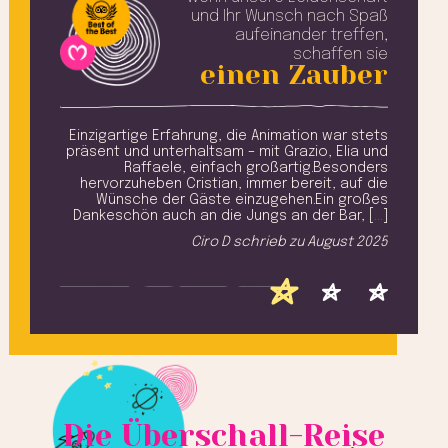
und Ihr Wunsch
nach Spaß
aufeinander treffen,
schaffen sie
einen Zauber
rster
Einzigartige Erfahrung, die Animation war stets
Alle
haben
präsent und unterhaltsam – mit Grazio, Elia und
n und
Raffaele, einfach großartig.Besonders
u
s zum
hervorzuheben Cristian, immer bereit, auf die
u
Immer
Wünsche der Gäste einzugehen.Ein großes
angen
Dankeschön auch an die Jungs an der Bar, [
…
]
(
… [
…
]
Ciro D
schrieb zu
August 2025
 2025
Die Überschall-Reise