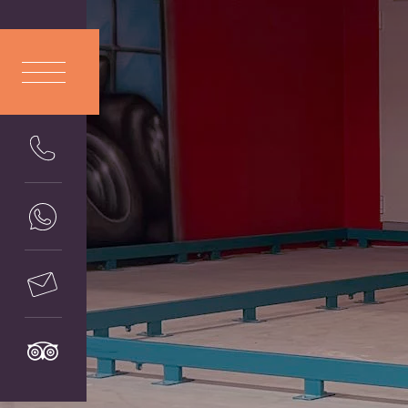
ITA
LIANO
ENG
LISH
DEU
TSCH
FRA
NÇAIS