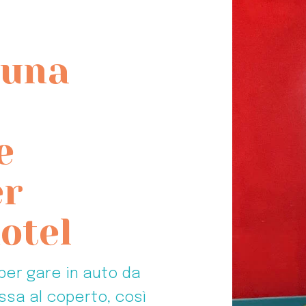
 una
e
er
otel
 per gare in auto da
sa al coperto, così