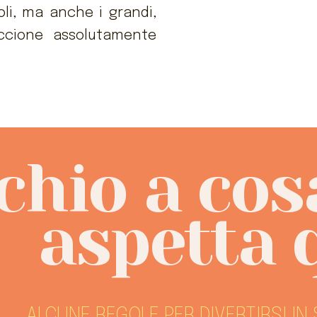
oli, ma anche i grandi,
ccione assolutamente
chio a cosa
aspetta q
ALCUNE REGOLE PER DIVERTIRSI IN