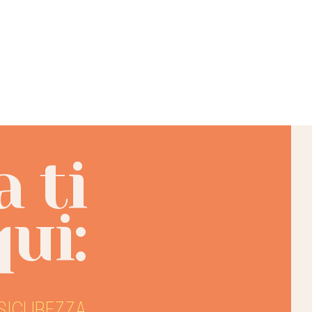
 ti
ui:
 SICUREZZA