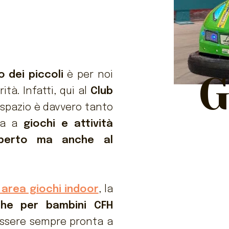
G
 dei piccoli
è per noi
ità. Infatti, qui al
Club
 spazio è davvero tanto
ta a
giochi e attività
'aperto ma anche al
area giochi indoor
, la
iche per bambini CFH
 essere sempre pronta a