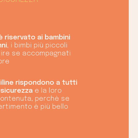
è riservato ai bambini
nni
, i bimbi più piccoli
lire se accompagnati
ore
line rispondono a tutti
di sicurezza
e la loro
contenuta, perchè se
vertimento è più bello