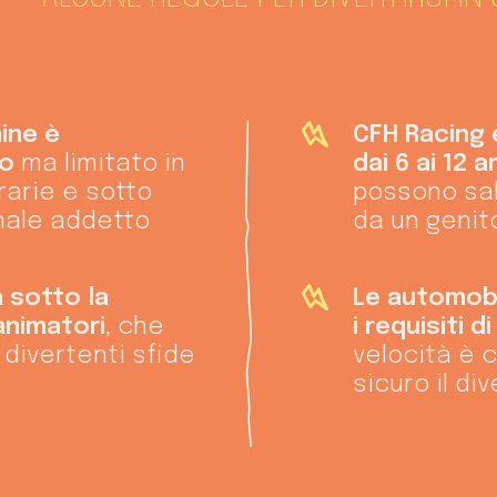
ine è
CFH Racing 
to
ma limitato in
dai 6 ai 12 a
rarie e sotto
possono sa
onale addetto
da un genit
a sotto la
Le automobi
animatori
, che
i requisiti 
divertenti sfide
velocità è 
sicuro il di