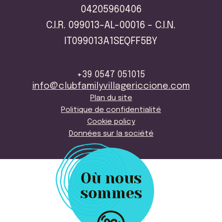
04205960406
C.I.R. 099013-AL-00016 - C.I.N.
IT099013A1SEQFF5BY
+39 0547 051015
info@clubfamilyvillagericcione.com
Plan du site
Politique de confidentialité
Cookie policy
Données sur la société
Où nous
sommes