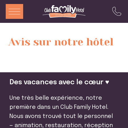
ITA
ENG
DEU
FRA
Avis sur notre hôtel
Services
Restaurant
Chambres et Aparthotel
Des vacances avec le cœur ♥️
Piscine
Animation
Une très belle expérience, notre
Offres
première dans un Club Family Hotel.
Nous avons trouvé tout le personnel
Attractions
— animation, restauration, réception