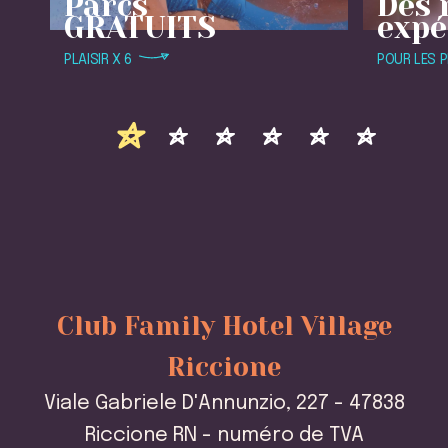
Parcs
Des 
GRATUITS
expé
PLAISIR X 6
POUR LES P
Club Family Hotel Village
Riccione
Viale Gabriele D'Annunzio, 227 - 47838
Riccione RN - numéro de TVA