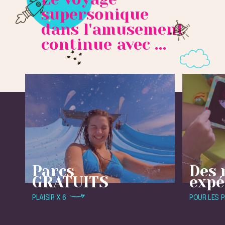
supersonique
dans l'amusement
continue avec ...
Parcs
Des 
GRATUITS
expé
PLAISIR X 6
POUR LES P