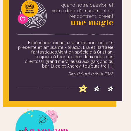
quand notre passion et
votre désir
d'amusement se
rencontrent, créent
une magie
 dans
Expérience unique, une animation toujours
T
ut le
présente et amusante – Grazio, Elia et Raffaele
ption
fantastiques.Mention spéciale à Cristian,
c
bles,
toujours à l’écoute des demandes des
hoyer
clients.Un grand merci aussi aux garçons du
des
& [
…
]
bar, Luca et Andrey, toujours trè [
…
]
fil
 2025
Ciro D
écrit à
Août 2025
Le voyage