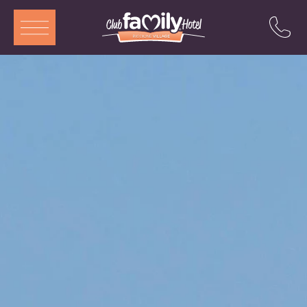
ITA
ENG
DEU
FRA
Services
Restaurant
Chambres et Aparthotel
Piscine
Animation
Offres
Attractions