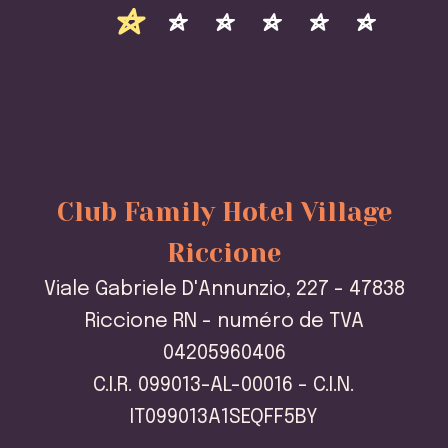
Club Family Hotel Village
Riccione
Viale Gabriele D'Annunzio, 227 - 47838
Riccione RN - numéro de TVA
04205960406
C.I.R. 099013-AL-00016 - C.I.N.
IT099013A1SEQFF5BY